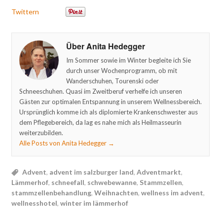
Twittern
Über Anita Hedegger
Im Sommer sowie im Winter begleite ich Sie
durch unser Wochenprogramm, ob mit
Wanderschuhen, Tourenski oder
Schneeschuhen. Quasi im Zweitberuf verhelfe ich unseren
Gästen zur optimalen Entspannung in unserem Wellnessbereich.
Ursprünglich komme ich als diplomierte Krankenschwester aus
dem Pflegebereich, da lag es nahe mich als Heilmasseurin
weiterzubilden.
Alle Posts von Anita Hedegger
→
Advent
,
advent im salzburger land
,
Adventmarkt
,
Lämmerhof
,
schneefall
,
schwebewanne
,
Stammzellen
,
stammzellenbehandlung
,
Weihnachten
,
wellness im advent
,
wellnesshotel
,
winter im lämmerhof