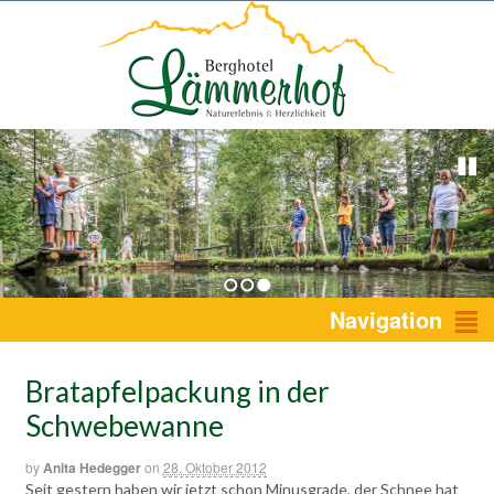
1
2
3
Navigation
Bratapfelpackung in der
Schwebewanne
by
Anita Hedegger
on
28. Oktober 2012
Seit gestern haben wir jetzt schon Minusgrade, der Schnee hat