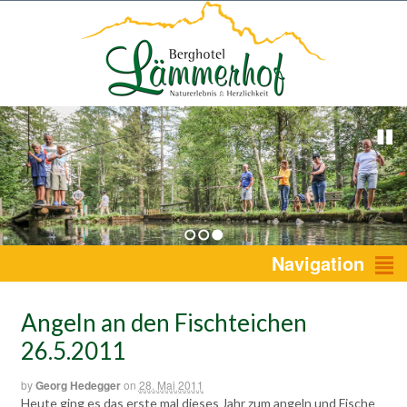
1
2
3
Navigation
Angeln an den Fischteichen
26.5.2011
by
Georg Hedegger
on
28. Mai 2011
Heute ging es das erste mal dieses Jahr zum angeln und Fische