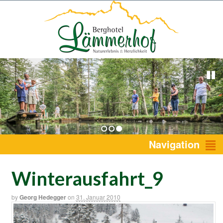
1
2
3
Navigation
Winterausfahrt_9
by
Georg Hedegger
on
31. Januar 2010