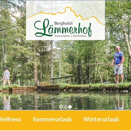
1
2
3
Wellness
Sommerurlaub
Winterurlaub