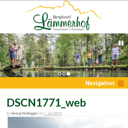
1
2
3
Navigation
DSCN1771_web
by
Georg Hedegger
on
1. Juli 2010