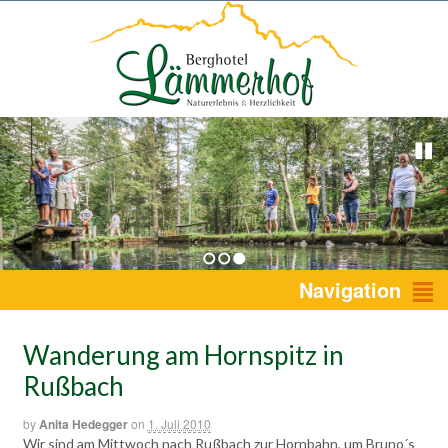
1
2
3
Navigation
Wanderung am Hornspitz in
Rußbach
by
Anita Hedegger
on
1. Juli 2010
Wir sind am Mittwoch nach Rußbach zur Hornbahn, um Bruno´s