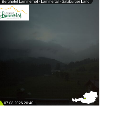
Berghotel Lämmerhof - Lammertal - Salzburger Land
07.08.2026 20:40