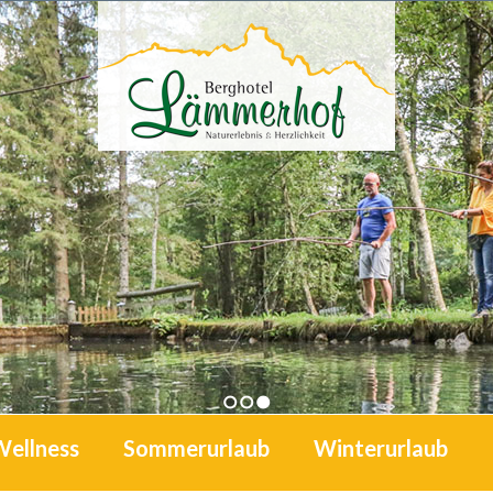
1
2
3
Wellness
Sommerurlaub
Winterurlaub