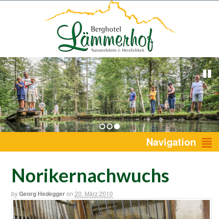
1
2
3
Navigation
Norikernachwuchs
by
Georg Hedegger
on
20. März 2010