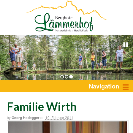
1
2
3
Navigation
Familie Wirth
by
Georg Hedegger
on
19. Februar 2011