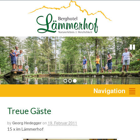
1
2
3
Navigation
Treue Gäste
by
Georg Hedegger
on
19. Februar 2011
15 x im Lämmerhof