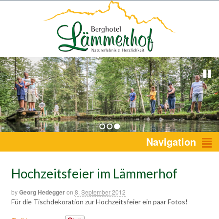
1
2
3
Navigation
Hochzeitsfeier im Lämmerhof
by
Georg Hedegger
on
8. September 2012
Für die Tischdekoration zur Hochzeitsfeier ein paar Fotos!