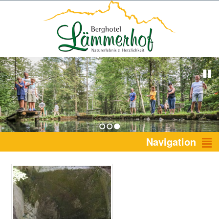
1
2
3
Navigation