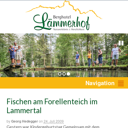
1
2
3
Navigation
Fischen am Forellenteich im
Lammertal
by
Georg Hedegger
on
24. Juli 2009
Gestern war Kindergeburtstag Gemeinsam mit dem