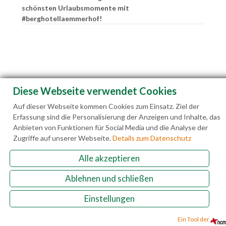
schönsten Urlaubsmomente mit
#berghotellaemmerhof!
Diese Webseite verwendet Cookies
Auf dieser Webseite kommen Cookies zum Einsatz. Ziel der
Erfassung sind die Personalisierung der Anzeigen und Inhalte, das
Anbieten von Funktionen für Social Media und die Analyse der
Zugriffe auf unserer Webseite.
Details zum Datenschutz
Alle akzeptieren
Familie Hedegger Lämmerhofweg 2 A-5522 St.
Ablehnen und schließen
Martin a. Tgb.
Einstellungen
+43(0)6463 7141
info@laemmerhof.at
www.laemmerhof.at
Datenschutz
Impressum
Ein Tool der