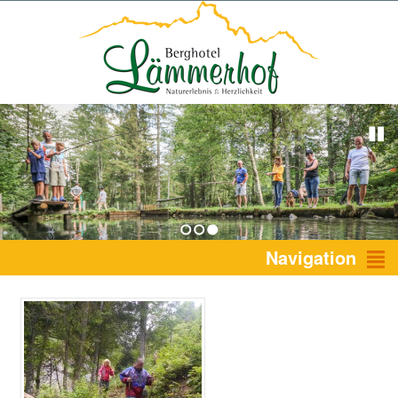
1
2
3
Navigation