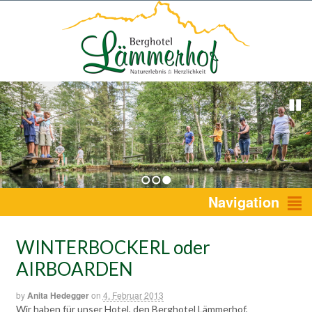
1
2
3
Navigation
WINTERBOCKERL oder
AIRBOARDEN
by
Anita Hedegger
on
4. Februar 2013
Wir haben für unser Hotel, den Berghotel Lämmerhof,