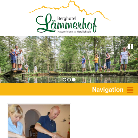
1
2
3
Navigation