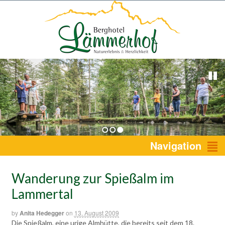
1
2
3
Navigation
Wanderung zur Spießalm im
Lammertal
by
Anita Hedegger
on
13. August 2009
Die Spießalm, eine urige Almhütte, die bereits seit dem 18.