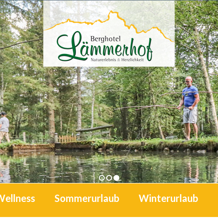
1
2
3
Wellness
Sommerurlaub
Winterurlaub