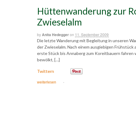
Hüttenwanderung zur Ro
Zwieselalm
by
Anita Hedegger
on
11. September 2009
Die letzte Wanderung mit Begleitung in unseren W
der Zwieselalm. Nach einem ausgiebigen Frühstück a
erste Stück bis Annaberg zum Koreitbauern fahren wir
bewölkt, […]
Twittern
weiterlesen
·