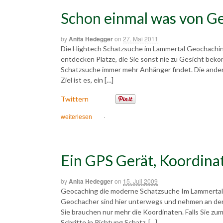
Schon einmal was von G
by
Anita Hedegger
on
27. Mai 2011
Die Hightech Schatzsuche im Lammertal Geochaching 
entdecken Plätze, die Sie sonst nie zu Gesicht beko
Schatzsuche immer mehr Anhänger findet. Die ander
Ziel ist es, ein […]
Twittern
weiterlesen
·
Ein GPS Gerät, Koordina
by
Anita Hedegger
on
15. Juli 2009
Geocaching die moderne Schatzsuche Im Lammertal k
Geochacher sind hier unterwegs und nehmen an der
Sie brauchen nur mehr die Koordinaten. Falls Sie zu
Schritte in Richtung Schatz. […]