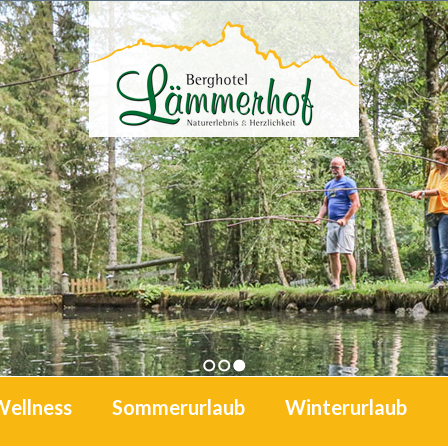
1
2
3
Wellness
Sommerurlaub
Winterurlaub