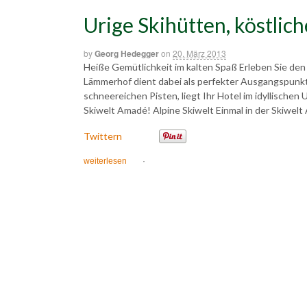
Urige Skihütten, köstlic
by
Georg Hedegger
on
20. März 2013
Heiße Gemütlichkeit im kalten Spaß Erleben Sie den 
Lämmerhof dient dabei als perfekter Ausgangspunkt
schneereichen Pisten, liegt Ihr Hotel im idyllischen 
Skiwelt Amadé! Alpine Skiwelt Einmal in der Skiwe
Twittern
weiterlesen
·