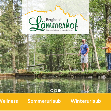
1
2
3
Wellness
Sommerurlaub
Winterurlaub