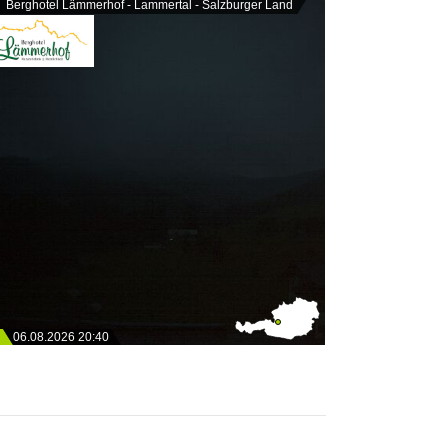
Berghotel Lämmerhof - Lammertal - Salzburger Land
06.08.2026 20:40