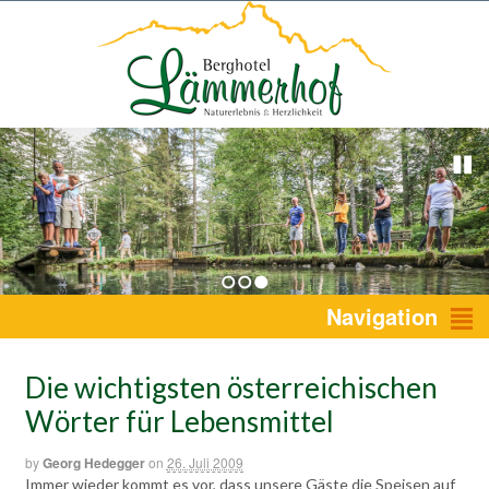
1
2
3
Navigation
Die wichtigsten österreichischen
Wörter für Lebensmittel
by
Georg Hedegger
on
26. Juli 2009
Immer wieder kommt es vor, dass unsere Gäste die Speisen auf