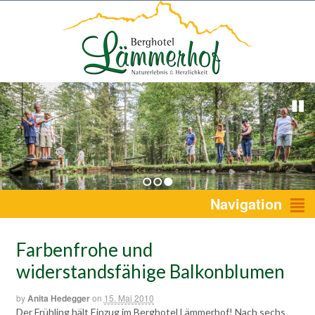
1
2
3
Navigation
Farbenfrohe und
widerstandsfähige Balkonblumen
by
Anita Hedegger
on
15. Mai 2010
Der Frühling hält Einzug im Berghotel Lämmerhof! Nach sechs