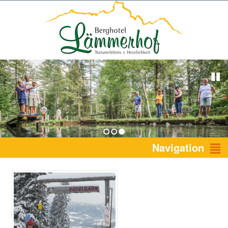
1
2
3
Navigation