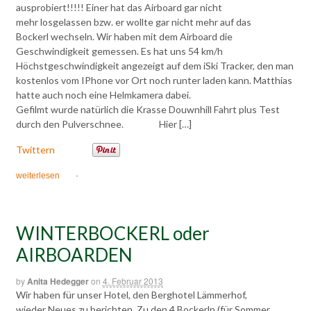
ausprobiert!!!!! Einer hat das Airboard gar nicht
mehr losgelassen bzw. er wollte gar nicht mehr auf das
Bockerl wechseln. Wir haben mit dem Airboard die
Geschwindigkeit gemessen. Es hat uns 54 km/h
Höchstgeschwindigkeit angezeigt auf dem iSki Tracker, den man
kostenlos vom IPhone vor Ort noch runter laden kann. Matthias
hatte auch noch eine Helmkamera dabei.
Gefilmt wurde natürlich die Krasse Douwnhill Fahrt plus Test
durch den Pulverschnee. Hier […]
Twittern
weiterlesen
·
WINTERBOCKERL oder
AIRBOARDEN
by
Anita Hedegger
on
4. Februar 2013
Wir haben für unser Hotel, den Berghotel Lämmerhof,
wieder Neues zu berichten. Zu den 4 Bockerln (für Sommer