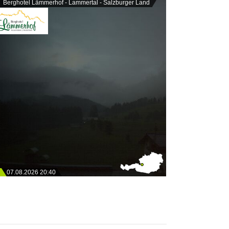
Berghotel Lämmerhof - Lammertal - Salzburger Land
07.08.2026 20:40