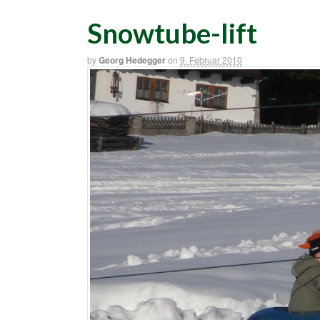
Snowtube-lift
by
Georg Hedegger
on
9. Februar 2010