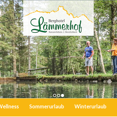
1
2
3
Wellness
Sommerurlaub
Winterurlaub