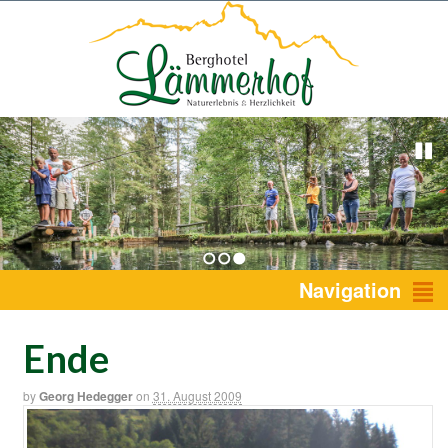
1
2
3
Navigation
Ende
by
Georg Hedegger
on
31. August 2009