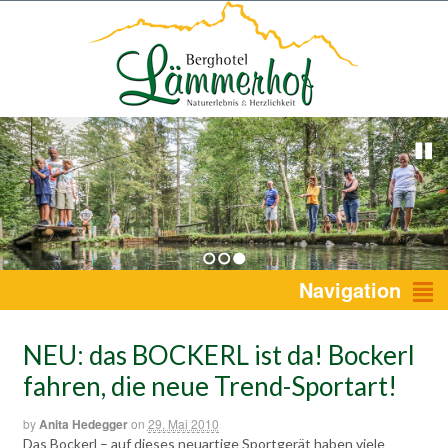
1
2
3
Navigation
NEU: das BOCKERL ist da! Bockerl
fahren, die neue Trend-Sportart!
by
Anita Hedegger
on
29. Mai 2010
Das Bockerl – auf dieses neuartige Sportgerät haben viele