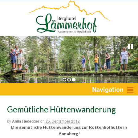
1
2
3
Navigation
Gemütliche Hüttenwanderung
by
Anita Hedegger
on
25. September 2012
Die gemütliche Hüttenwanderung zur Rottenhofhütte in
Annaberg!