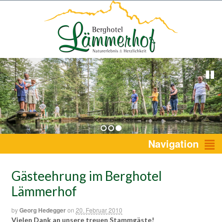
1
2
3
Navigation
Gästeehrung im Berghotel
Lämmerhof
by
Georg Hedegger
on
20. Februar 2010
Vielen Dank
an unsere treuen Stammgäste!