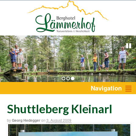
1
2
3
Navigation
Shuttleberg Kleinarl
by
Georg Hedegger
on
3. August 2009