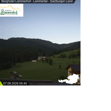
Berghotel Lämmerhof - Lammertal - Salzburger Land
07.08.2026 06:40