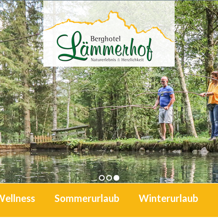
1
2
3
Wellness
Sommerurlaub
Winterurlaub