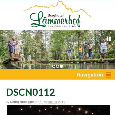
1
2
3
Navigation
DSCN0112
by
Georg Hedegger
on
7. Dezember 2011