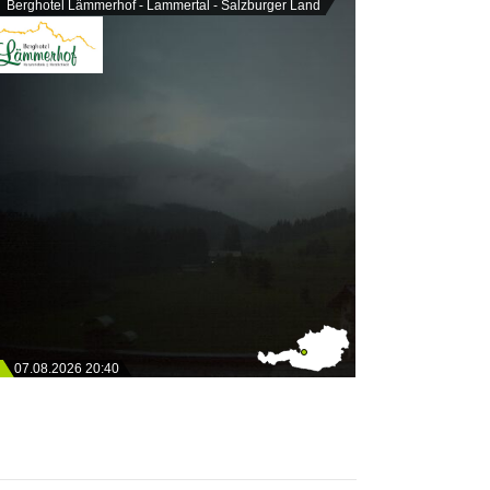
Berghotel Lämmerhof - Lammertal - Salzburger Land
07.08.2026 20:40