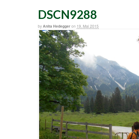
DSCN9288
by
Anita Hedegger
on
19. Mai 2015