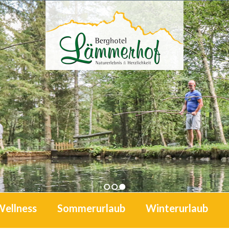
1
2
3
Wellness
Sommerurlaub
Winterurlaub