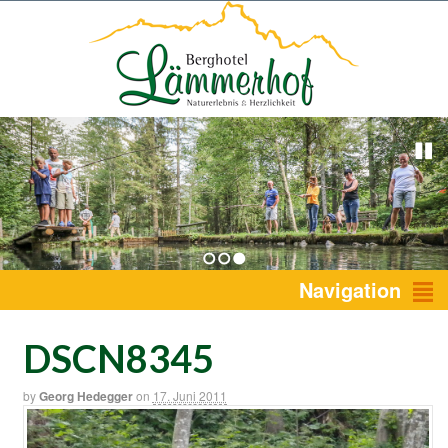
1
2
3
Navigation
DSCN8345
by
Georg Hedegger
on
17. Juni 2011