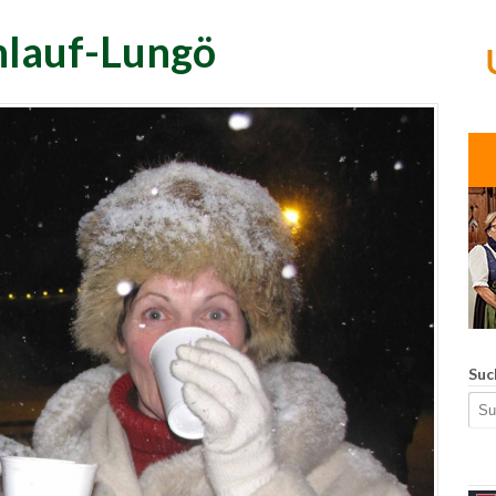
nlauf-Lungö
Suc