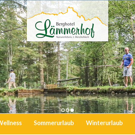
1
2
3
Wellness
Sommerurlaub
Winterurlaub