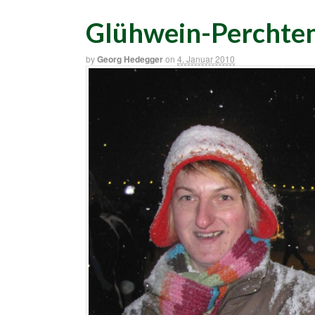
Glühwein-Perchte
by
Georg Hedegger
on
4. Januar 2010