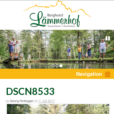
1
2
3
Navigation
DSCN8533
by
Georg Hedegger
on
7. Juli 2017