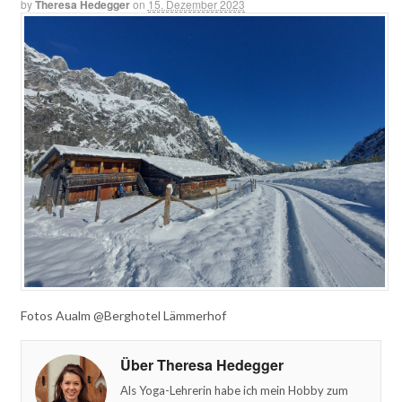
by
Theresa Hedegger
on
15. Dezember 2023
Fotos Aualm @Berghotel Lämmerhof
Über Theresa Hedegger
Als Yoga-Lehrerin habe ich mein Hobby zum