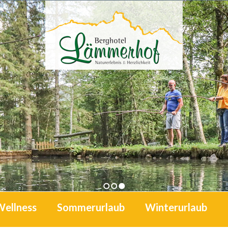
1
2
3
Wellness
Sommerurlaub
Winterurlaub