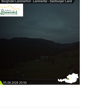
Berghotel Lämmerhof - Lammertal - Salzburger Land
05.08.2026 20:50