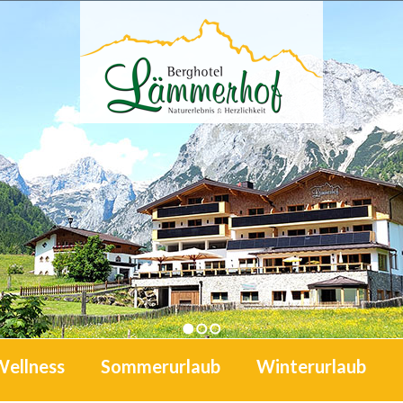
1
2
3
Wellness
Sommerurlaub
Winterurlaub