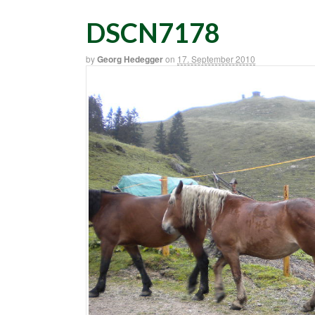
DSCN7178
by
Georg Hedegger
on
17. September 2010