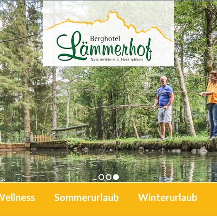
1
2
3
Wellness
Sommerurlaub
Winterurlaub