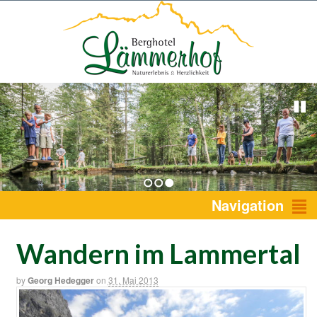
1
2
3
Navigation
Wandern im Lammertal
by
Georg Hedegger
on
31. Mai 2013