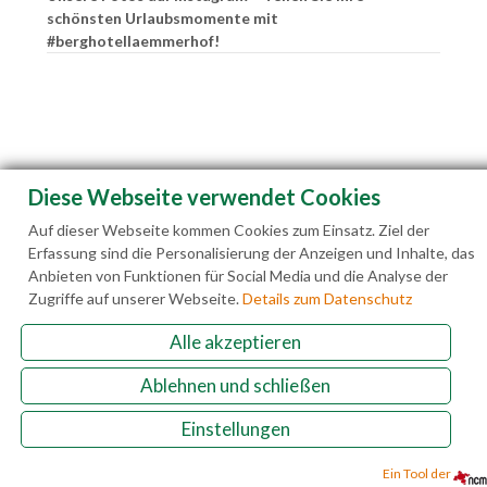
schönsten Urlaubsmomente mit
#berghotellaemmerhof!
Diese Webseite verwendet Cookies
Auf dieser Webseite kommen Cookies zum Einsatz. Ziel der
Erfassung sind die Personalisierung der Anzeigen und Inhalte, das
Anbieten von Funktionen für Social Media und die Analyse der
Zugriffe auf unserer Webseite.
Details zum Datenschutz
Alle akzeptieren
Familie Hedegger Lämmerhofweg 2 A-5522 St.
Ablehnen und schließen
Martin a. Tgb.
Einstellungen
+43(0)6463 7141
info@laemmerhof.at
www.laemmerhof.at
Datenschutz
Impressum
Ein Tool der