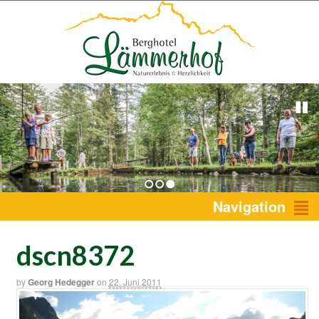
1
2
3
Navigation
dscn8372
by
Georg Hedegger
on
22. Juni 2011