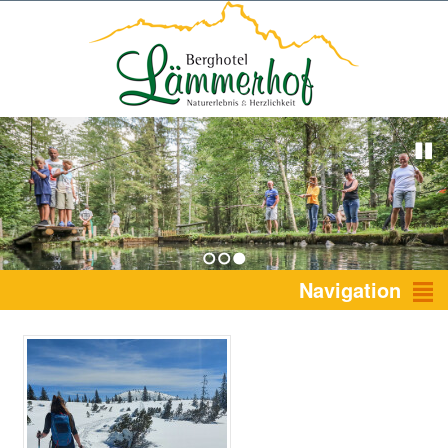
1
2
3
Navigation