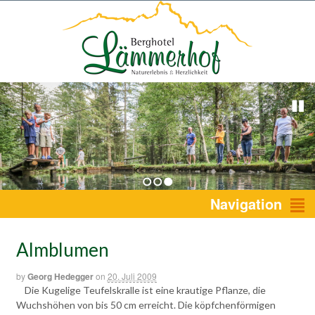
1
2
3
Navigation
Almblumen
by
Georg Hedegger
on
20. Juli 2009
Die Kugelige Teufelskralle ist eine krautige Pflanze, die
Wuchshöhen von bis 50 cm erreicht. Die köpfchenförmigen