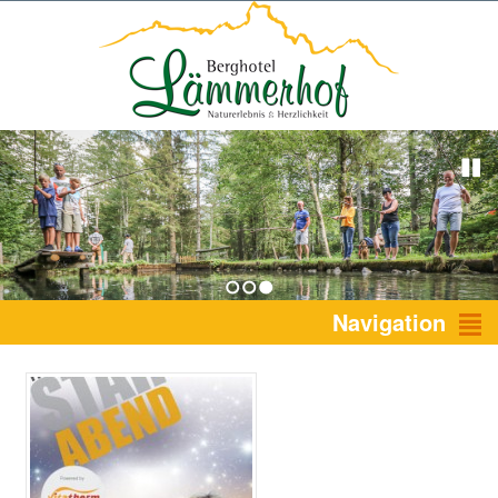
1
2
3
Navigation