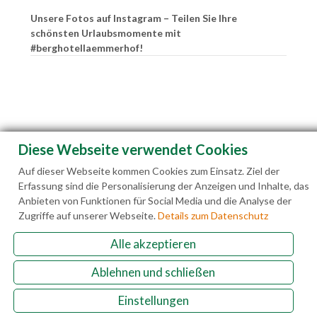
Unsere Fotos auf Instagram – Teilen Sie Ihre
schönsten Urlaubsmomente mit
#berghotellaemmerhof!
Diese Webseite verwendet Cookies
Auf dieser Webseite kommen Cookies zum Einsatz. Ziel der
Erfassung sind die Personalisierung der Anzeigen und Inhalte, das
Anbieten von Funktionen für Social Media und die Analyse der
Zugriffe auf unserer Webseite.
Details zum Datenschutz
Alle akzeptieren
Familie Hedegger Lämmerhofweg 2 A-5522 St.
Ablehnen und schließen
Martin a. Tgb.
Einstellungen
+43(0)6463 7141
info@laemmerhof.at
www.laemmerhof.at
Datenschutz
Impressum