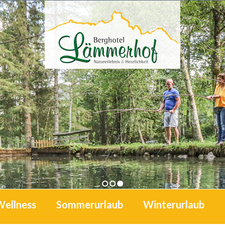
1
2
3
Wellness
Sommerurlaub
Winterurlaub