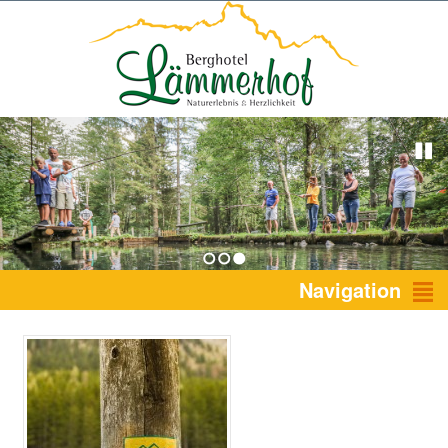
1
2
3
Navigation