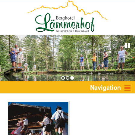
1
2
3
Navigation