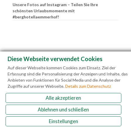
Unsere Fotos auf Instagram – Teilen Sie Ihre
schönsten Urlaubsmomente mit
#berghotellaemmerhof!
Diese Webseite verwendet Cookies
Auf dieser Webseite kommen Cookies zum Einsatz. Ziel der
Erfassung sind die Personalisierung der Anzeigen und Inhalte, das
Anbieten von Funktionen für Social Media und die Analyse der
Zugriffe auf unserer Webseite.
Details zum Datenschutz
Alle akzeptieren
Familie Hedegger Lämmerhofweg 2 A-5522 St.
Ablehnen und schließen
Martin a. Tgb.
Einstellungen
+43(0)6463 7141
info@laemmerhof.at
www.laemmerhof.at
Datenschutz
Impressum