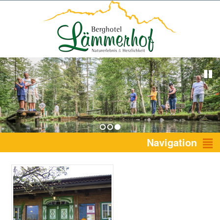
1
2
3
Navigation