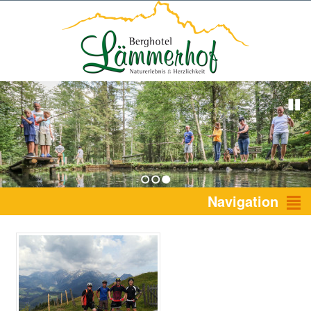
1
2
3
Navigation