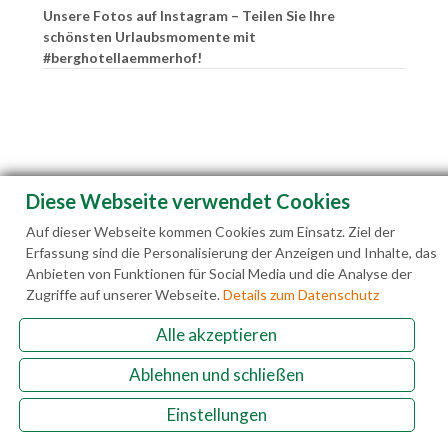
Unsere Fotos auf Instagram – Teilen Sie Ihre
schönsten Urlaubsmomente mit
#berghotellaemmerhof!
Diese Webseite verwendet Cookies
Auf dieser Webseite kommen Cookies zum Einsatz. Ziel der
Erfassung sind die Personalisierung der Anzeigen und Inhalte, das
Anbieten von Funktionen für Social Media und die Analyse der
Zugriffe auf unserer Webseite.
Details zum Datenschutz
Alle akzeptieren
Familie Hedegger Lämmerhofweg 2 A-5522 St.
Ablehnen und schließen
Martin a. Tgb.
Einstellungen
+43(0)6463 7141
info@laemmerhof.at
www.laemmerhof.at
Datenschutz
Impressum